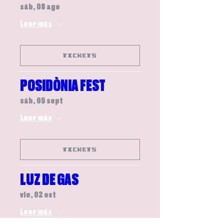
sáb, 08 ago
Leer más
TICKETS
POSIDÒNIA FEST
sáb, 05 sept
Leer más
TICKETS
LUZ DE GAS
vie, 02 oct
Leer más