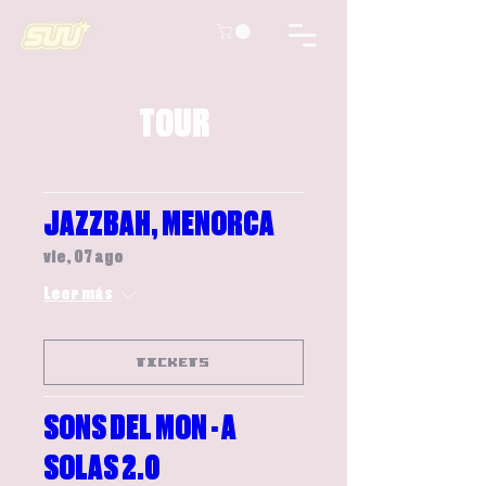
TOUR
JAZZBAH, MENORCA
vie, 07 ago
Leer más
TICKETS
SONS DEL MON - A
SOLAS 2.0