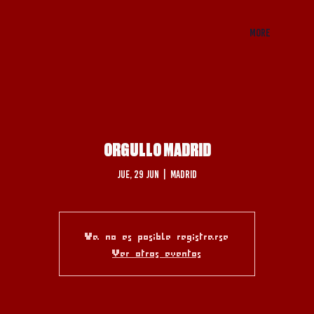
More
ORGULLO MADRID
jue, 29 jun
  |  
Madrid
Ya no es posible registrarse
Ver otros eventos