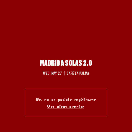
MADRID A SOLAS 2.0
Wed, May 27
  |  
Café La Palma
Ya no es posible registrarse
Ver otros eventos