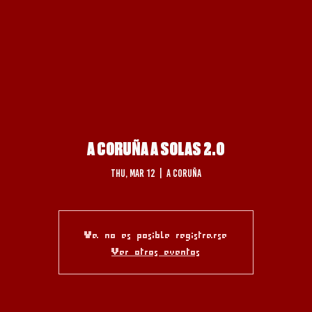
A CORUÑA A SOLAS 2.0
Thu, Mar 12
  |  
A Coruña
Ya no es posible registrarse
Ver otros eventos