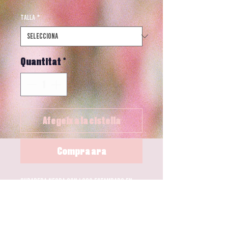
normal
d'oferta
Talla
*
Quantitat
*
Afegeix a la cistella
Compra ara
Sudadera negra con logo estampado en
pecho.