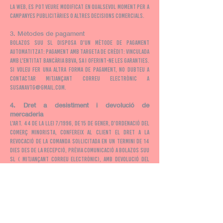
la web, es pot veure modificat en qualsevol moment per a
campanyes publicitàries o altres decisions comercials.
3. Mètodes de pagament
Bolazos Suu SL disposa d'un mètode de pagament
automatitzat: Pagament amb targeta de crèdit: vinculada
amb l'entitat bancària BBVA, SA i oferint-ne les garanties.
Si voleu fer una altra forma de pagament, no dubteu a
contactar mitjançant correu electrònic a
susanavtg@gmail.com
.
4. Dret a desistiment i devolució de
mercaderia
L'Art. 44 de la Llei 7/1996, de 15 de gener, d'Ordenació del
Comerç Minorista, confereix al client el dret a la
revocació de la comanda sol·licitada en un termini de 14
dies des de la recepció, prèvia comunicació a Bolazos Suu
SL ( mitjançant correu electrònic), amb devolució del
preu que hagués pagat pel mateix. S'haurà de tornar la
comanda amb tots els productes que es vulgui tornar i
embalatges originals dels productes en perfecte estat.
Si algun producte és defectuós, Bolazos Suu SL reenviarà
el producte al client sense costes addicionals o bé es
reemborsarà el cost del producte defectuós.