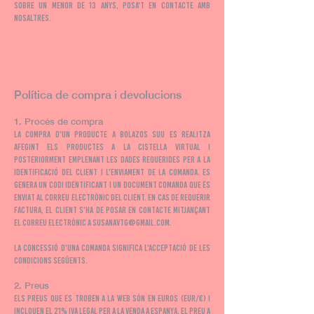
sobre un menor de 13 anys, posa't en contacte amb
nosaltres.
Política de compra i devolucions
1. Procés de compra
La compra d'un producte a Bolazos Suu es realitza
afegint els productes a la cistella virtual i
posteriorment emplenant les dades requerides per a la
identificació del client i l'enviament de la comanda. Es
genera un codi identificant i un document COMANDA que és
enviat al correu electrònic del client. En cas de requerir
factura, el client s'ha de posar en contacte mitjançant
el correu electrònic a
susanavtg@gmail.com
.
La concessió d'una comanda significa l'acceptació de les
condicions següents.
2. Preus
Els preus que es troben a la web són en euros (EUR/€) i
inclouen el 21% IVA legal per a la venda a Espanya. El preu a