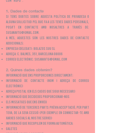
com "RGPD".
1. Dades de contacte
Si tens dubtes sobre aquesta política de privadesa o
alguna sol·licitud pel que fa a les teves dades personals,
posa't en contacte amb nosaltres a través de:
susanavtg@gmail.com
.
A més, aquestes són les nostres dades de contacte
addicionals:
Empresa (Delegat): Bolazos Suu SL
Adreça: C. Balmes, 351, Barcelona 08006
Correu electrònic:
susanavtg@gmail.com
2. Quines dades obtenim?
Informació que ens proporciones directament:
Informació de contacte (nom i adreça de correu
electrònic)
Adreça postal (en els casos que sigui necessari)
Informació que decideixis proporcionar-nos
Els missatges que ens envieu
Informació de terceres parts prèvia acceptació, per part
teva, de la seva cessió (per exemple en connectar-te amb
xarxes socials al nostre servei)
Informació que recopilem de forma automàtica:
Galetes