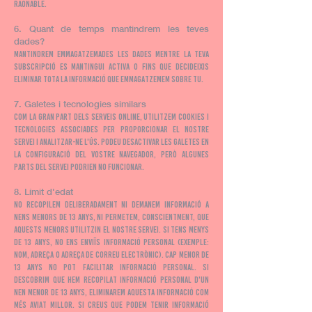
raonable.
6. Quant de temps mantindrem les teves
dades?
Mantindrem emmagatzemades les dades mentre la teva
subscripció es mantingui activa o fins que decideixis
eliminar tota la informació que emmagatzemem sobre tu.
7. Galetes i tecnologies similars
Com la gran part dels serveis online, utilitzem cookies i
tecnologies associades per proporcionar el nostre
servei i analitzar-ne l'ús. Podeu desactivar les galetes en
la configuració del vostre navegador, però algunes
parts del Servei podrien no funcionar.
8. Límit d'edat
No recopilem deliberadament ni demanem informació a
nens menors de 13 anys, ni permetem, conscientment, que
aquests menors utilitzin el nostre servei. Si tens menys
de 13 anys, no ens enviïs informació personal (exemple:
nom, adreça o adreça de correu electrònic). Cap menor de
13 anys no pot facilitar informació personal. Si
descobrim que hem recopilat informació personal d'un
nen menor de 13 anys, eliminarem aquesta informació com
més aviat millor. Si creus que podem tenir informació