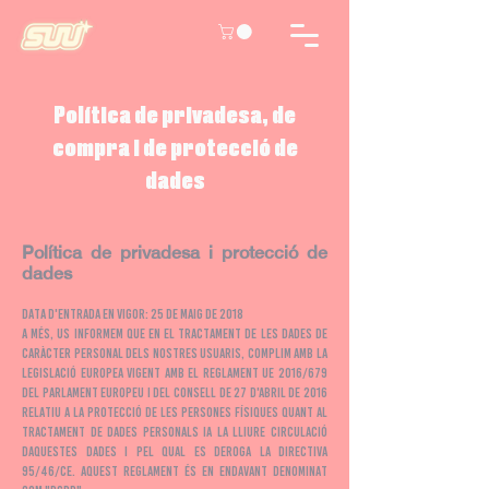
Política de privadesa, de
compra i de protecció de
dades
Política de privadesa i protecció de
dades
Data d'entrada en vigor: 25 de maig de 2018
A més, us informem que en el tractament de les dades de
caràcter personal dels nostres usuaris, complim amb la
legislació europea vigent amb el Reglament UE 2016/679
del Parlament Europeu i del Consell de 27 d'abril de 2016
relatiu a la protecció de les persones físiques quant al
tractament de dades personals ia la lliure circulació
daquestes dades i pel qual es deroga la Directiva
95/46/CE. Aquest reglament és en endavant denominat