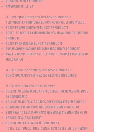
Ubicació i IP de la connexió
Navegador utilitzat
3. Per què utilitzem les teves dades?
Per poder fer funcionar el nostre servei, el que inclou:
Poder proporcionar-te el nostre producte
Poder-te oferir la informació més nova sobre el nostre
producte
Poder promocionar el nostre producte
Enviar comunicacions relacionades amb el producte
Analitzar l'ús realitzat del nostre servei i maneres de
millorar-lo
4. Qui pot accedir a les teves dades?
Només nosaltres tenim accés a les vostres dades.
5. Quins són els teus drets?
Sol·licitar la baixa del nostre servei i de qualsevol tipus
de comunicació
Sol·licitar accés a les dades que emmagatzemem sobre tu
Corregir la informació que emmagatzemem sobre tu
Esborrar tota la informació que emmagatzemem sobre tu
Oposar-se al tractament
Sol·licitar la limitació al tractament
Totes les sol·licituds seran respostes en un termini