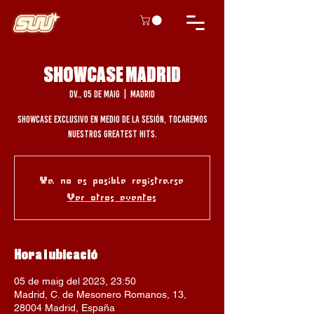
SHOWCASE MADRID
dv., 05 de maig
  |  
Madrid
Showcase exclusivo en medio de la sesión, tocaremos
nuestros greatest hits.
Ya no es posible registrarse
Ver otros eventos
Hora i ubicació
05 de maig del 2023, 23:50
Madrid, C. de Mesonero Romanos, 13,
28004 Madrid, España