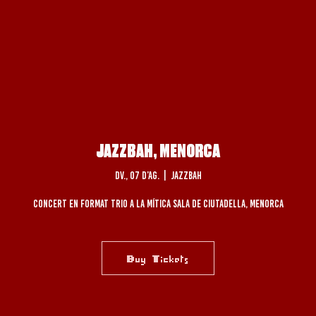
JAZZBAH, MENORCA
dv., 07 d’ag.
  |  
JAZZBAH
Concert en format trio a la mítica sala de Ciutadella, Menorca
Buy Tickets